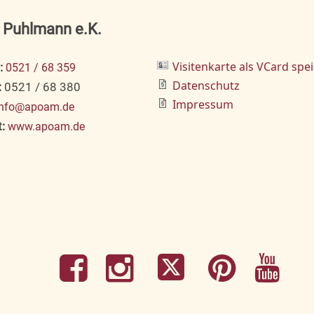
e Puhlmann e.K.
Visitenkarte als VCard spe
:
0521 / 68 359
Datenschutz
:
0521 / 68 380
Impressum
info@apoam.de
:
www.apoam.de